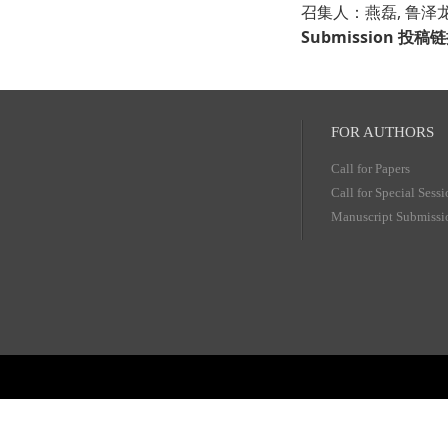
召集人：燕磊, 鲁泽龙
Submission 投稿
FOR AUTHORS
Call for Papers
Call for Special Sess
Manuscript Submissi